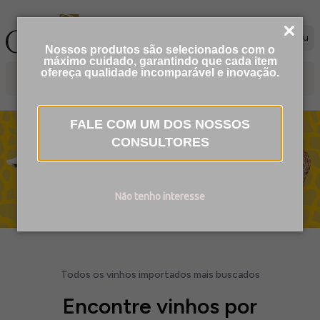
Menu
Nossos produtos são selecionados com o
máximo cuidado, garantindo que cada item
ofereça qualidade incomparável e inovação.
FALE COM UM DOS NOSSOS
CONSULTORES
Não tenho interesse
Todos os vinhos importados mais buscados
Encontre vinhos por