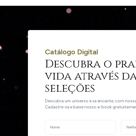
Catálogo Digital
Descubra o pra
vida através da
seleções
Descubra um universo e se encante, com nossas
Cadastre-se e baixe nosso e-book gratuitame