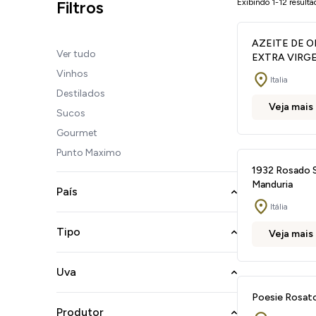
Filtros
Exibindo 1-12 resulta
AZEITE DE O
Ver tudo
EXTRA VIRG
Vinhos
Italia
Destilados
Veja mais
Sucos
Gourmet
Punto Maximo
1932 Rosado S
Manduria
País
Itália
Tipo
Veja mais
Uva
Poesie Rosat
Produtor