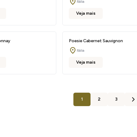
Itália
Veja mais
onnay
Poesie Cabernet Sauvignon
Itália
Veja mais
1
2
3