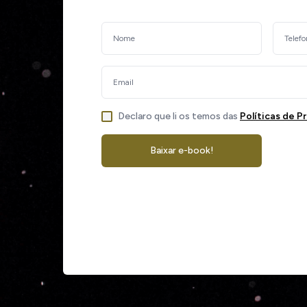
Declaro que li os temos das
Políticas de P
Baixar e-book!