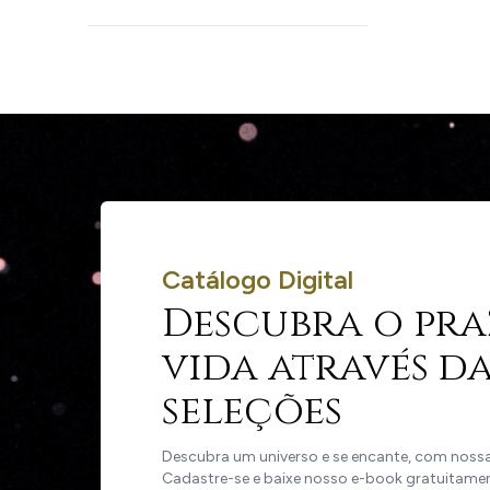
Catálogo Digital
Descubra o pra
vida através da
seleções
Descubra um universo e se encante, com nossas
Cadastre-se e baixe nosso e-book gratuitame