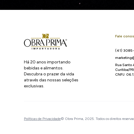
Fale cono
(41) 3085
marketing@
Há 20 anos importando
Rua Santo 
bebidas e alimentos.
Curitiba/P
Descubra o prazer da vida
CNPJ: 06.
através das nossas seleções
exclusivas.
Políticas de Privacidade
© Obra Prima, 2025. Todos os direitos reserva