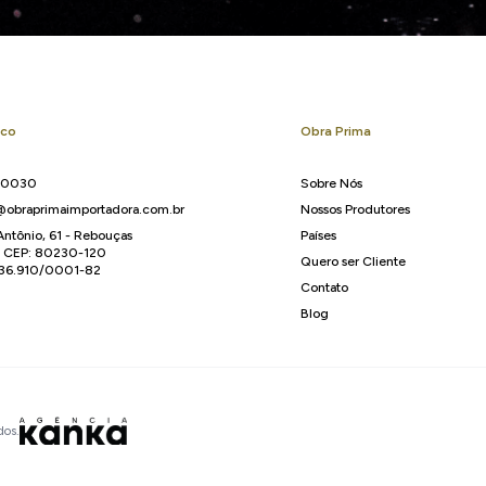
sco
Obra Prima
-0030
Sobre Nós
obraprimaimportadora.com.br
Nossos Produtores
Antônio, 61 - Rebouças
Países
R CEP: 80230-120
Quero ser Cliente
136.910/0001-82
Contato
Blog
dos.