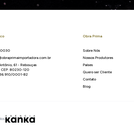
sco
Obra Prima
-0030
Sobre Nós
obraprimaimportadora.com.br
Nossos Produtores
Antônio, 61 - Rebouças
Países
R CEP: 80230-120
Quero ser Cliente
136.910/0001-82
Contato
Blog
dos.