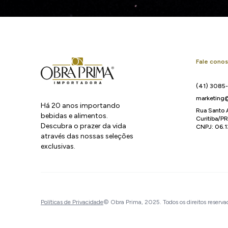
Fale cono
(41) 3085
marketing@
Há 20 anos importando
Rua Santo 
bebidas e alimentos.
Curitiba/P
Descubra o prazer da vida
CNPJ: 06.
através das nossas seleções
exclusivas.
Políticas de Privacidade
© Obra Prima, 2025. Todos os direitos reserva