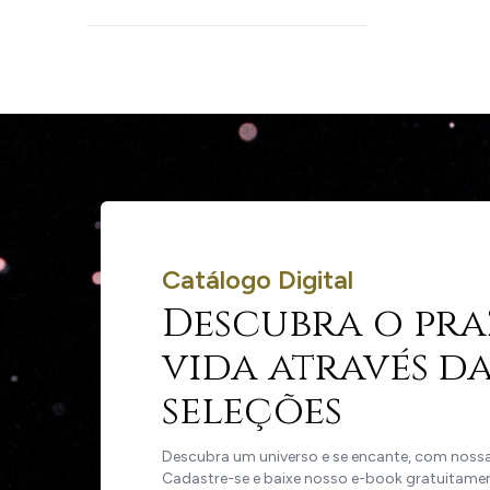
Catálogo Digital
Descubra o pra
vida através da
seleções
Descubra um universo e se encante, com nossas
Cadastre-se e baixe nosso e-book gratuitame