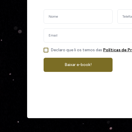
Declaro que li os temos das
Políticas de P
Baixar e-book!