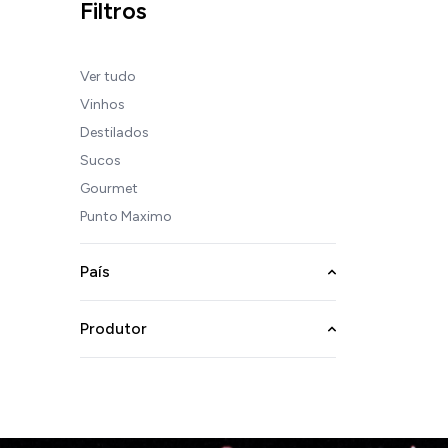
Filtros
Ver tudo
Vinhos
Destilados
Sucos
Gourmet
Punto Maximo
País
Produtor