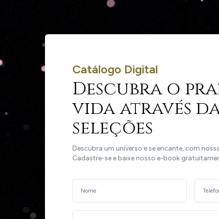
Catálogo Digital
Descubra o pra
vida através da
seleções
Descubra um universo e se encante, com nossas
Cadastre-se e baixe nosso e-book gratuitame