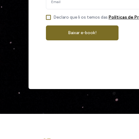
Declaro que li os temos das
Políticas de P
Baixar e-book!